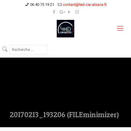
06 40 75 19 21
contact@led-car-alsace.fr
20170213_193206 (FILEminimizer)