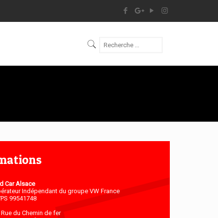
mations
d Car Alsace
érateur Indépendant du groupe VW France
PS 99541748
 Rue du Chemin de fer