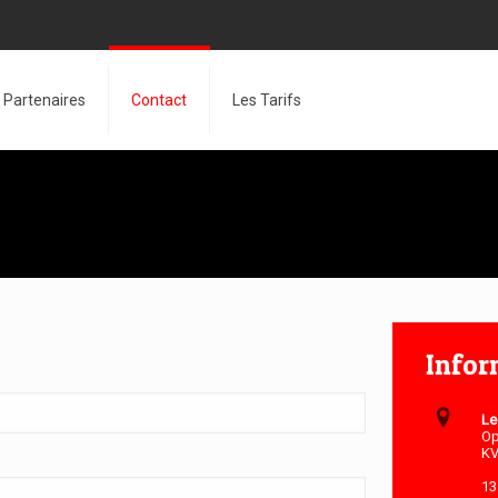
Partenaires
Contact
Les Tarifs
Infor
Le
Op
KV
13