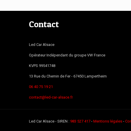
Contact
Led Car Alsace
Opérateur Indépendant du groupe VW France
KVPS 99541748
13 Rue du Chemin de Fer -
67450
Lampertheim
06 40 75 19 21
contact@led-car-alsace.fr
Led Car Alsace - SIREN :
983 527 417
-
Mentions légales
-
Con