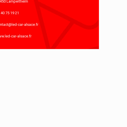
450 Lampertheim
 40 75 19 21
ntact@led-car-alsace.fr
w.led-car-alsace.fr