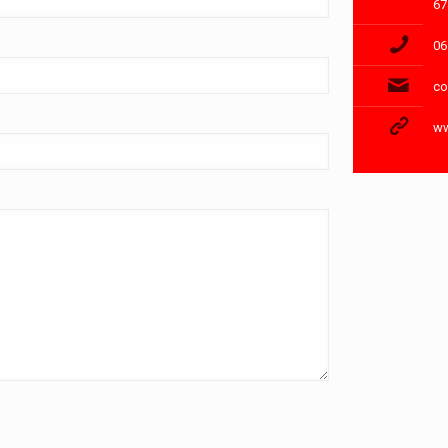
67
06
co
ww