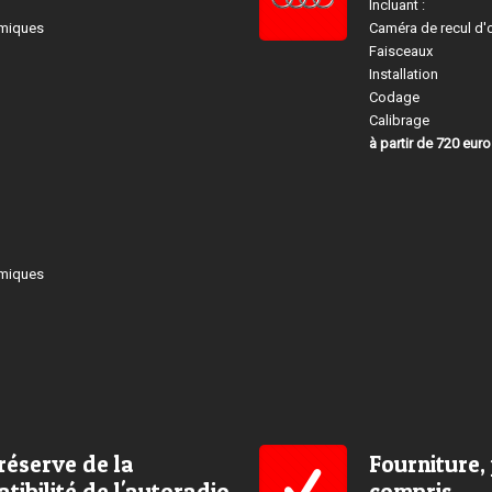
Incluant :
amiques
Caméra de recul d'
Faisceaux
Installation
Codage
Calibrage
à partir de 720 eur
amiques
réserve de la
Fourniture,
tibilité de l'autoradio
compris