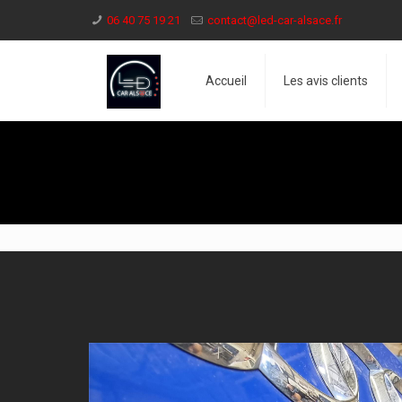
06 40 75 19 21
contact@led-car-alsace.fr
Accueil
Les avis clients