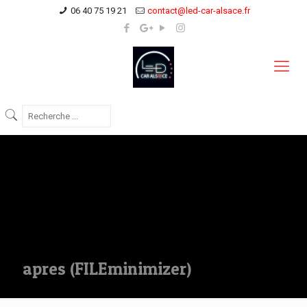
06 40 75 19 21
contact@led-car-alsace.fr
apres (FILEminimizer)