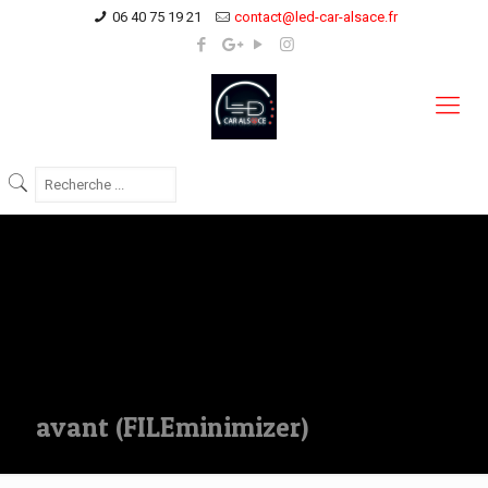
06 40 75 19 21
contact@led-car-alsace.fr
avant (FILEminimizer)