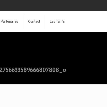
Partenaires
Contact
Les Tarifs
2756633589666807808_o