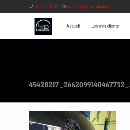
06 40 75 19 21
contact@led-car-alsace.fr
Accueil
Les avis clients
45428217_2662099140467732_