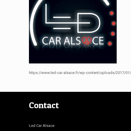
https://www.led-car-alsace.fr/wp-content/uploads/2017/01
Contact
Led Car Alsace