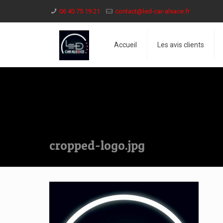
06 40 75 19 21
contact@led-car-alsace.fr
Accueil
Les avis clients
cropped-logo.jpg