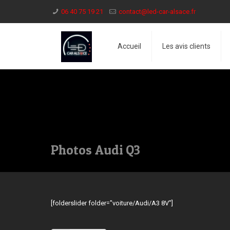
06 40 75 19 21
contact@led-car-alsace.fr
Accueil
Les avis clients
Photos Audi Q3
[folderslider folder="voiture/Audi/A3 8V"]