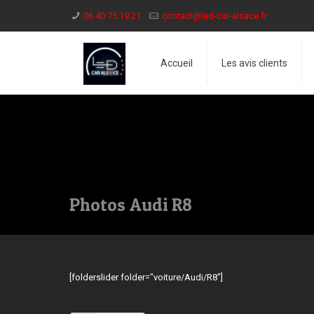
06 40 75 19 21
contact@led-car-alsace.fr
Accueil
Les avis clients
Photos Audi R8
[folderslider folder="voiture/Audi/R8"]