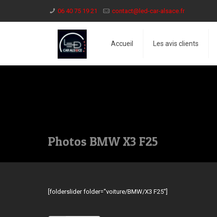
06 40 75 19 21
contact@led-car-alsace.fr
Accueil
Les avis clients
Photos BMW X3 F25
[folderslider folder="voiture/BMW/X3 F25"]