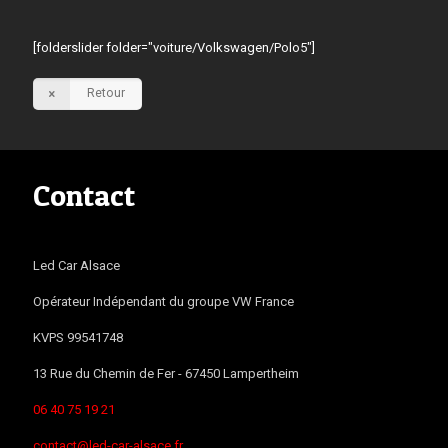
[folderslider folder="voiture/Volkswagen/Polo5"]
Retour
Contact
Led Car Alsace
Opérateur Indépendant du groupe VW France
KVPS 99541748
13 Rue du Chemin de Fer -
67450
Lampertheim
06 40 75 19 21
contact@led-car-alsace.fr