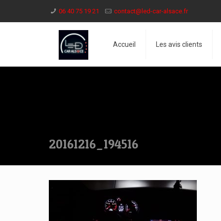
06 40 75 19 21
contact@led-car-alsace.fr
Accueil
Les avis clients
20161216_194516