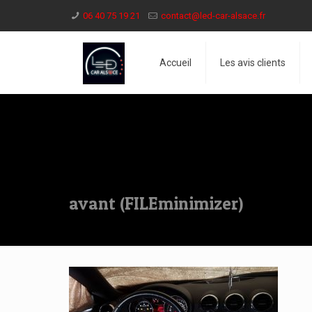
06 40 75 19 21
contact@led-car-alsace.fr
Accueil
Les avis clients
avant (FILEminimizer)