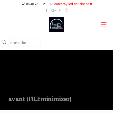
06 40 75 19 21
contact@led-car-alsace.fr
avant (FILEminimizer)