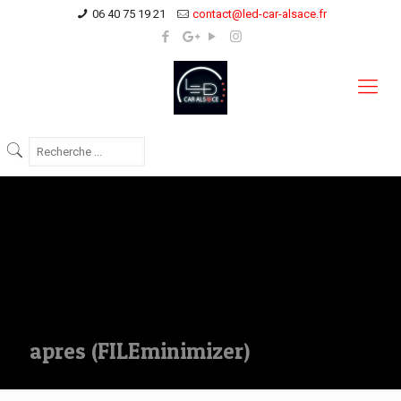
06 40 75 19 21
contact@led-car-alsace.fr
apres (FILEminimizer)