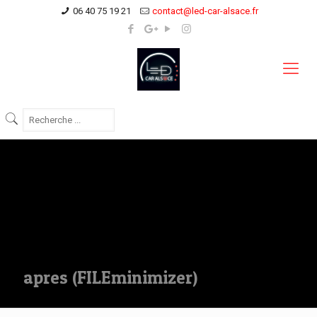
06 40 75 19 21
contact@led-car-alsace.fr
apres (FILEminimizer)