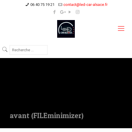
06 40 75 19 21
contact@led-car-alsace.fr
avant (FILEminimizer)