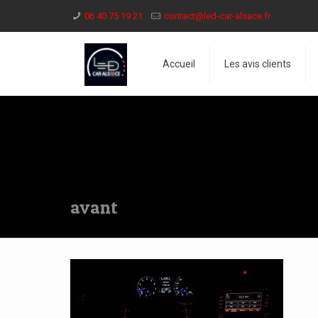
06 40 75 19 21
contact@led-car-alsace.fr
Accueil
Les avis clients
avant